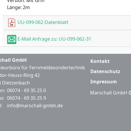
Version: Mit Griff
Länge: 2m
UU-099-062-Datenblatt
E-Mail Anfrage zu: UU-099-062-31
chall GmbH
Kontakt
ieurbüro für Fernmeldesondertechnik
Datenschutz
or-Heuss-Ring 42
Impressum
 Dietzenbach
on:
06074 - 69 35 25 0
Marschall GmbH ©
ax:
06074 - 69 35 25 9
l:
info@marschall-gmbh.de