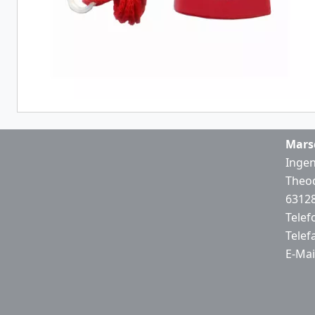
Mars
Ingen
Theod
63128
Telef
Telef
E-Mai