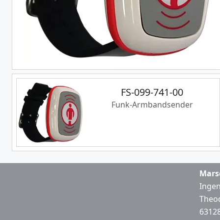
FS-099-741-00
Funk-Armbandsender
Mars
Ingen
Theod
63128